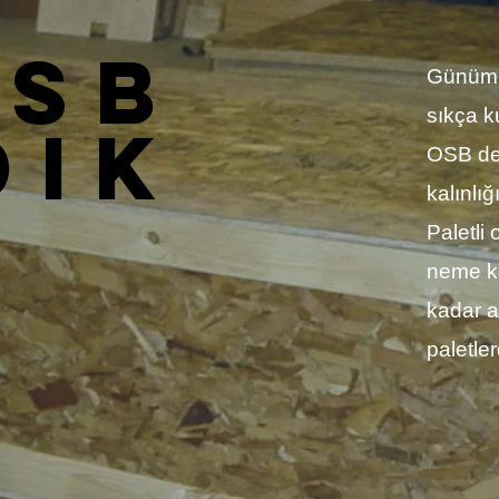
OSB
Günümü
sıkça k
DIK
OSB d
kalınlığ
Paletli
neme ka
kadar a
paletler