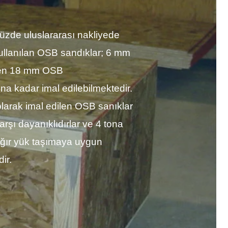
zde uluslararası nakliyede
ullanılan OSB sandıklar; 6 mm
en 18 mm OSB
ına kadar imal edilebilmektedir.
 olarak imal edilen OSB sanıklar
rşı dayanıklıdırlar ve 4 tona
ğır yük taşımaya uygun
dir.